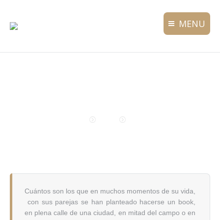
MENU
PREBODA
You are here:
Home
Bodas
Preboda
Cuántos son los que en muchos momentos de su vida,
con sus parejas se han planteado hacerse un book,
en plena calle de una ciudad, en mitad del campo o en